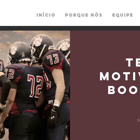
INÍCIO
PORQUE NÓS
EQUIPE
T
Moti
Boo
4
s