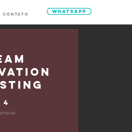
whatsapp
CONTATO
eam
vation
sting
 semanas
4
emanas