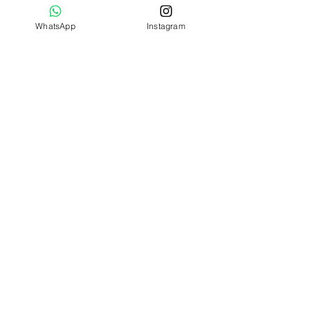
WhatsApp
Instagram
horários
Segunda à Sexta
06h00 às 21h30
Sábado
06h00 às 16h00
Localização
Rua João Ribeiro, 1054
Bairro Campestre
Santo André - SP