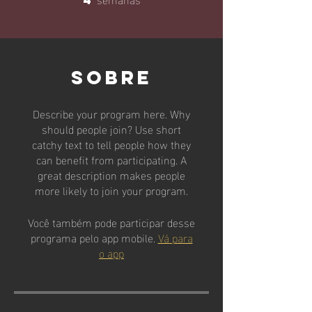
Sobre
Describe your program here. Why
should people join? Use short
catchy text to tell people how they
can benefit from participating. A
great description makes people
more likely to join your program.
Você também pode participar desse
programa pelo app mobile.
Vá para
o app